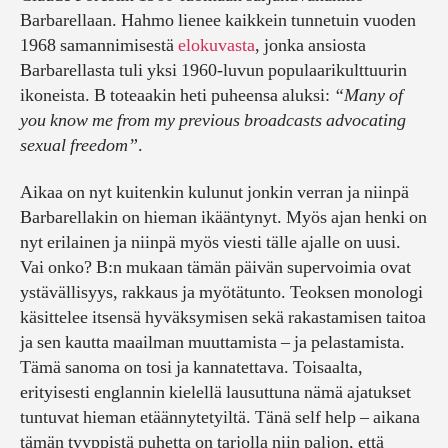
Barbarellaan. Hahmo lienee kaikkein tunnetuin vuoden
1968 samannimisestä
elokuvasta
, jonka ansiosta
Barbarellasta tuli yksi 1960-luvun populaarikulttuurin
ikoneista. B toteaakin heti puheensa aluksi:
“Many of
you know me from my previous broadcasts advocating
sexual freedom”
.
Aikaa on nyt kuitenkin kulunut jonkin verran ja niinpä
Barbarellakin on hieman ikääntynyt. Myös ajan henki on
nyt erilainen ja niinpä myös viesti tälle ajalle on uusi.
Vai onko? B:n mukaan tämän päivän supervoimia ovat
ystävällisyys, rakkaus ja myötätunto. Teoksen monologi
käsittelee itsensä hyväksymisen sekä rakastamisen taitoa
ja sen kautta maailman muuttamista – ja pelastamista.
Tämä sanoma on tosi ja kannatettava. Toisaalta,
erityisesti englannin kielellä lausuttuna nämä ajatukset
tuntuvat hieman etäännytetyiltä. Tänä self help – aikana
tämän tyyppistä puhetta on tarjolla niin paljon, että