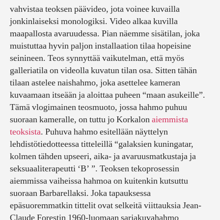
vahvistaa teoksen päävideo, jota voinee kuvailla
jonkinlaiseksi monologiksi. Video alkaa kuvilla
maapallosta avaruudessa. Pian näemme sisätilan, joka
muistuttaa hyvin paljon installaation tilaa hopeisine
seinineen. Teos synnyttää vaikutelman, että myös
galleriatila on videolla kuvatun tilan osa. Sitten tähän
tilaan astelee naishahmo, joka asettelee kameran
kuvaamaan itseään ja aloittaa puheen “maan asukeille”.
Tämä vlogimainen teosmuoto, jossa hahmo puhuu
suoraan kameralle, on tuttu jo Korkalon
aiemmista
teoksista
. Puhuva hahmo esitellään näyttelyn
lehdistötiedotteessa titteleillä “galaksien kuningatar,
kolmen tähden upseeri, aika- ja avaruusmatkustaja ja
seksuaaliterapeutti ‘B’ ”. Teoksen tekoprosessin
aiemmissa vaiheissa hahmoa on kuitenkin kutsuttu
suoraan Barbarellaksi. Joka tapauksessa
epäsuoremmatkin tittelit ovat selkeitä viittauksia Jean-
Claude Forestin 1960-luomaan sarjakuvahahmo