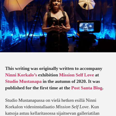
KORKALON
MISSION
SELF
LOVE
STUDIO
MUSTANAPAS
This writing was originally written to accompany
Ninni Korkalo’s
exhibition
Mission Self Love
at
Studio Mustanapa
in the autumn of 2020. It was
published for the first time at the
Post Santa Blog
.
Studio Mustanapassa on vielä hetken esillä Ninni
Korkalon videoinstallaatio
Mission Self Love
. Kun
katsoja astuu kellaritasossa sijaitsevan galleriatilan