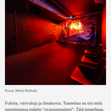
Kuva: Ninni Korkalo
Foliota, värivaloja ja ilmakuvia. Tunnelma on siis mitä
suurimmassa määrin “avaruusmainen”. Tätä tunnelmaa