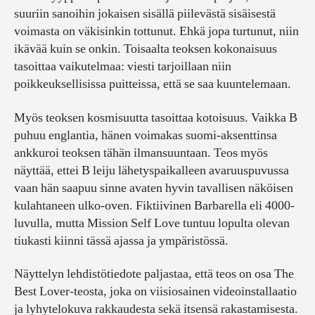
suuriin sanoihin jokaisen sisällä piilevästä sisäisestä
voimasta on väkisinkin tottunut. Ehkä jopa turtunut, niin
ikävää kuin se onkin. Toisaalta teoksen kokonaisuus
tasoittaa vaikutelmaa: viesti tarjoillaan niin
poikkeuksellisissa puitteissa, että se saa kuuntelemaan.
Myös teoksen kosmisuutta tasoittaa kotoisuus. Vaikka B
puhuu englantia, hänen voimakas suomi-aksenttinsa
ankkuroi teoksen tähän ilmansuuntaan. Teos myös
näyttää, ettei B leiju lähetyspaikalleen avaruuspuvussa
vaan hän saapuu sinne avaten hyvin tavallisen näköisen
kulahtaneen ulko-oven. Fiktiivinen Barbarella eli 4000-
luvulla, mutta Mission Self Love tuntuu lopulta olevan
tiukasti kiinni tässä ajassa ja ympäristössä.
Näyttelyn lehdistötiedote paljastaa, että teos on osa The
Best Lover-teosta, joka on viisiosainen videoinstallaatio
ja lyhytelokuva rakkaudesta sekä itsensä rakastamisesta.