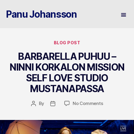
Panu Johansson
Categories
BLOG POST
BARBARELLA PUHUU –
NINNI KORKALON MISSION
SELF LOVE STUDIO
MUSTANAPASSA
on
By
No Comments
Post
Post
BARBARELLA
author
date
PUHUU
–
NINNI